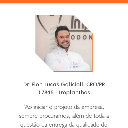
il
Dr. Elon Lucas Galiciolli CRO/PR
R
17845 - Implanthos
or em
"Alé
"Ao iniciar o projeto da empresa,
gar
no
sempre procuramos, além de toda a
ssa
res
questão da entrega da qualidade de
m de
emp