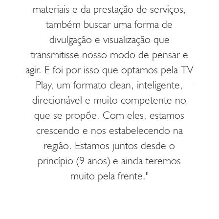
materiais e da prestação de serviços,
mação,
entre
também buscar uma forma de
blico
leva
divulgação e visualização que
gente
pela 
transmitisse nosso modo de pensar e
, a TV
de vi
agir. E foi por isso que optamos pela TV
liou a
Play 
Play, um formato clean, inteligente,
esa na
forta
direcionável e muito competente no
que se propõe. Com eles, estamos
crescendo e nos estabelecendo na
região. Estamos juntos desde o
princípio (9 anos) e ainda teremos
muito pela frente."